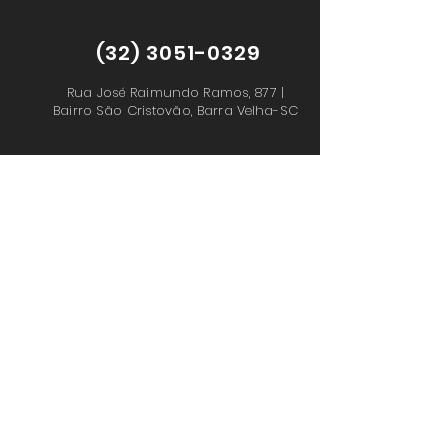
(32) 3051-0329
Rua José Raimundo Ramos, 877 |
Bairro São Cristovão,
Barra Velha-SC
FOLLOW OUR SOCIALS