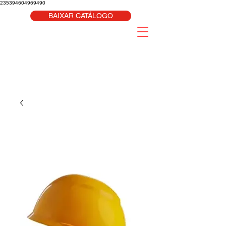
235394604969490
BAIXAR CATÁLOGO