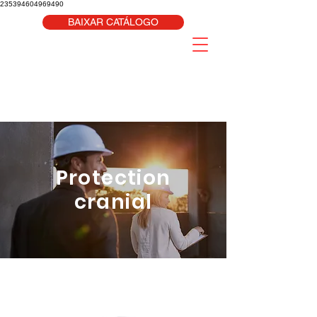
235394604969490
BAIXAR CATÁLOGO
Protection
cranial