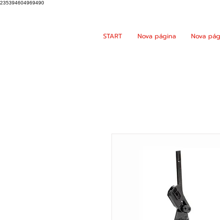
235394604969490
START
Nova página
Nova pág