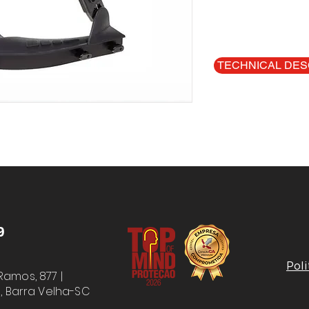
TECHNICAL DES
9
Poli
amos, 877 |
,
Barra Velha-SC