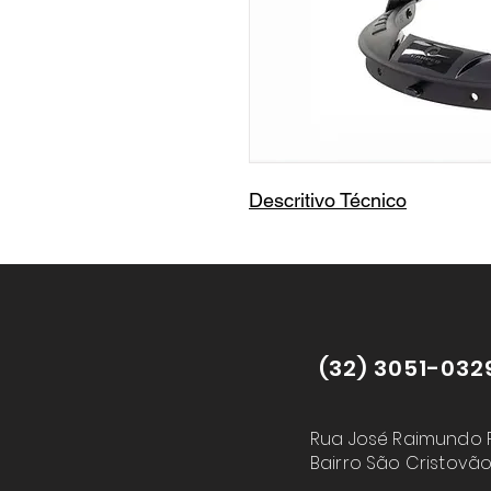
Descritivo Técnico
(32) 3051-032
Rua José Raimundo R
Bairro São Cristovão