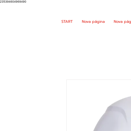
235394604969490
START
Nova página
Nova pág