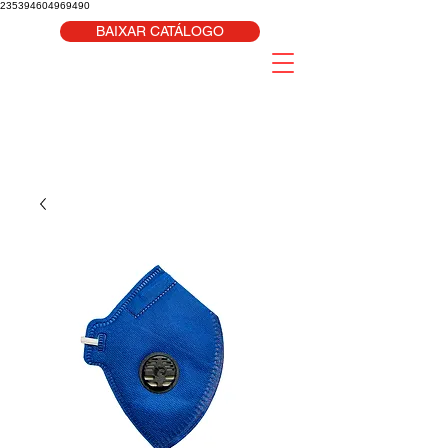
235394604969490
BAIXAR CATÁLOGO