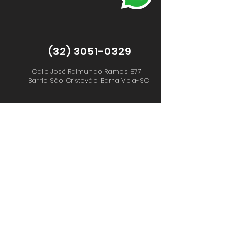
(32) 3051-0329
Calle José Raimundo Ramos, 877 |
Barrio São Cristovão,
Barra Vieja-SC