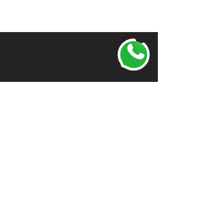
(32) 3051-0329
Calle José Raimundo Ramos, 877 |
Barrio São Cristovão,
Barra Vieja-SC