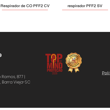
Respirador de CO PFF2 CV
respirador PFF2 SV
9
Poli
 Ramos, 877 |
,
Barra Vieja-SC