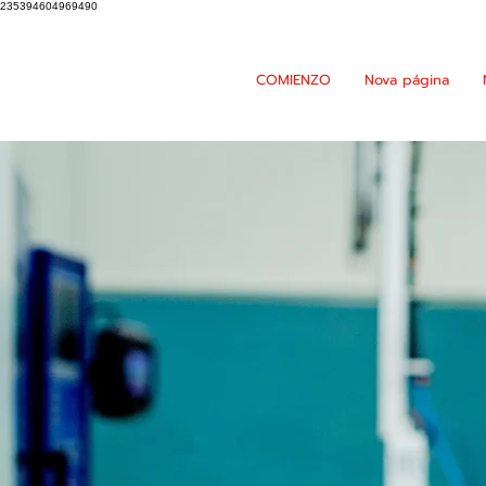
235394604969490
COMIENZO
Nova página