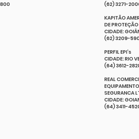
1800
(62) 3271-200
KAPITÃO AME
DE PROTEÇÃO I
CIDADE: GOIÂ
(62) 3209-59
PERFIL EPI’s
CIDADE: RIO V
(64) 3612-282
REAL COMERCI
EQUIPAMENTO
SEGURANCA L
CIDADE: GOIA
(64) 3411-452