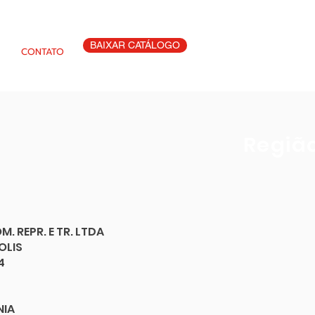
BAIXAR CATÁLOGO
CONTATO
Regiã
. REPR. E TR. LTDA
OLIS
4
NIA