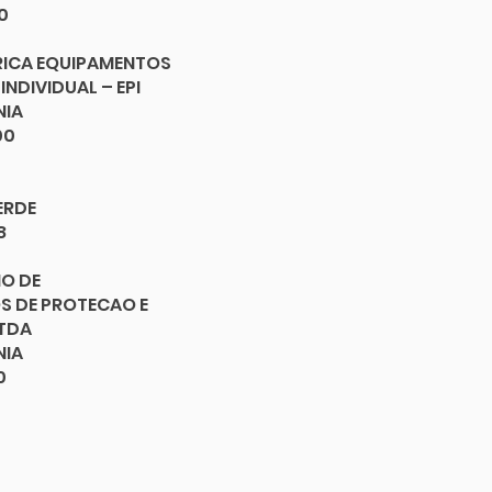
0
RICA EQUIPAMENTOS
NDIVIDUAL – EPI
NIA
00
ERDE
8
O DE
S DE PROTECAO E
TDA
NIA
0