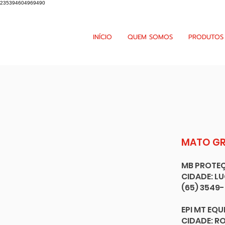
235394604969490
INÍCIO
QUEM SOMOS
PRODUTOS
MATO G
MB PROTE
CIDADE: L
(65) 3549
EPI MT EQU
CIDADE: 