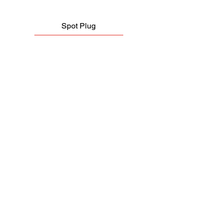
Spot Plug
Capacete Avant Laranja