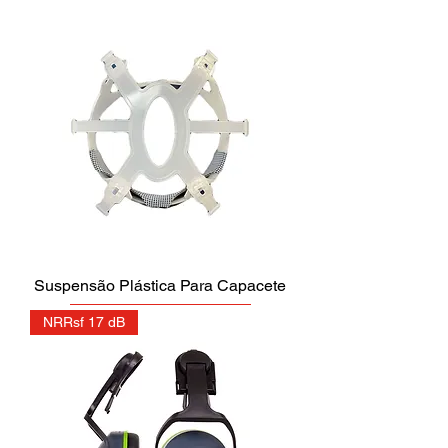
Suspensão Plástica Para Capacete
NRRsf 17 dB