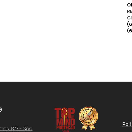
O
R
C
(
(6
9
Poli
mos, 877 - São