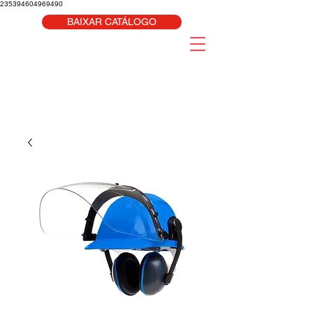
235394604969490
BAIXAR CATÁLOGO